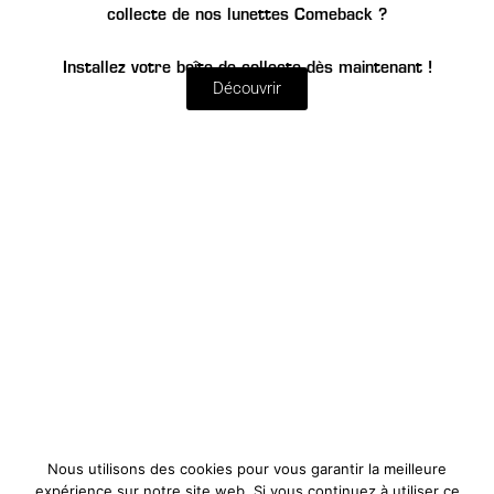
collecte de nos lunettes Comeback ?
Installez votre boîte de collecte dès maintenant !
Découvrir
Projet Humanitaire
Comeback
Informations
Nous utilisons des cookies pour vous garantir la meilleure
expérience sur notre site web. Si vous continuez à utiliser ce